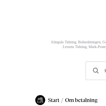
Alingsås Tidning, Bohusläningen, G
Lerums Tidning, Mark-Posten