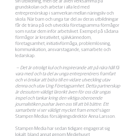
sin utbildning, men de är även verksamma på
grundskolan och arbetar i alla led med
entreprenörskap i samverkan mellan näringsliv och
skola. När barn och unga tar del av deras utbildningar
får de träna på och utveckla företagsamma förmågor
som rustar dem inför arbetslivet. Exempel på sådana
förmågor är kreativitet, självkännedom​,
företagsamhet, initiativförmåga​, problemlösning,
kommunikation​, ansvarstagande, samarbete och
ledarskap.
– Det är otroligt kul och inspirerande att på nära håll få
vara med och ta del av unga entreprenörers framfart
och vi önskar att bidra till en vidare utveckling utav
denna och utav Ung Företagsamhet. Detta partnerskap
är dessutom väldigt lärorikt även för oss där ungas
inspel och tankar kring den viktiga oberoende
journalistiken pushar även oss till att bli bättre. Ett
samarbete vi ser väldigt mycket fram emot!
säger
Stampen Medias försäljningsdirektör Anna Larsson.
Stampen Media har sedan tidigare engagerat sig
lokalt, bland annat genom Mediehuset