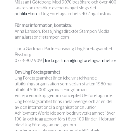
Mässan i Göteborg. Med 9070 besökare och över 400
lärare som besökte evenemanget slogs det
publikrekord
i Ung Företagsamhets 40-åriga historia.
För mer information, kontakta:
Anna Larsson, försäljningsdirektör Stampen Media
anna.larsson@stampen.com
Linda Gartman, Partneransvarig Ung Företagsamhet
Älvsborg
0733-902 909 |
linda.gartman@ungforetagsamhet.se
Om Ung Företagsamhet
Ung Företagsamhet är en icke vinstdrivande
utbildningsorganisation som sedan starten 1980 har
utbildat 500 000 gymnasieungdomar i
entreprenörskap genom konceptet UF-företagande.
Ung Företagsamhet finns i hela Sverige och är en del
av den internationella organisationen Junior
Achievment World ide som bedrivit verksamhet i över
100 år och idag genomförs i över 100 länder. I februari
blev Ung Företagsamhet, genom
moderorganisationen, nominerade till Nobels