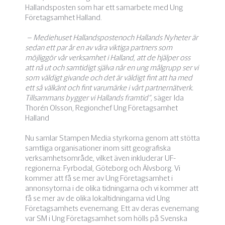
Hallandsposten som har ett samarbete med Ung
Företagsamhet Halland.
– Mediehuset Hallandspostenoch Hallands Nyheter är
sedan ett par år en av våra viktiga partners som
möjliggör vår verksamhet i Halland,
att de hjälper oss
att nå ut och samtidigt själva når en ung målgrupp ser vi
som väldigt givande och det är väldigt fint att ha med
ett så välkänt och fint varumärke i vårt partnernätverk.
Tillsammans bygger vi Hallands framtid”,
säger Ida
Thorén Olsson, Regionchef Ung Företagsamhet
Halland
Nu samlar Stampen Media styrkorna genom att stötta
samtliga organisationer inom sitt geografiska
verksamhetsområde, vilket även inkluderar UF-
regionerna: Fyrbodal, Göteborg och Älvsborg. Vi
kommer att få se mer av Ung Företagsamhet i
annonsytorna i de olika tidningarna och vi kommer att
få se mer av de olika lokaltidningarna vid Ung
Företagsamhets evenemang. Ett av deras evenemang
var SM i Ung Företagsamhet som hölls på Svenska