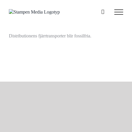
Fortsätt
till
innehållet
Distributionens fjärrtransporter blir fossilfria.