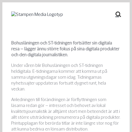
Fortsätt
till
innehållet
Bohusläningen och ST-tidningen fortsätter sin digitala
resa – lägger ännu större fokus på​ sina digitala produkter
och den digitala journalistiken.
Under våren blir Bohusläningen och ST-tidningen
heldigitala. E-tidningarna kommer att komma ut på
samma utgivningsdagar som idag. Tidningarnas
nyhetssajter​ uppdateras fortsatt dygnet runt, hela
veckan.
Anledningen till förändringen är förflyttningen som
läsarna redan gör – intresset och behovet av lokal
kvalitetsjournalistik är alltjämt stort men beteendet är att i
allt större​ utsträckning prenumerera på digitala produkter.
Printupplagan för berörda titlar är inte längre stor nog för
att kunna bedriva en lönsam distribution.