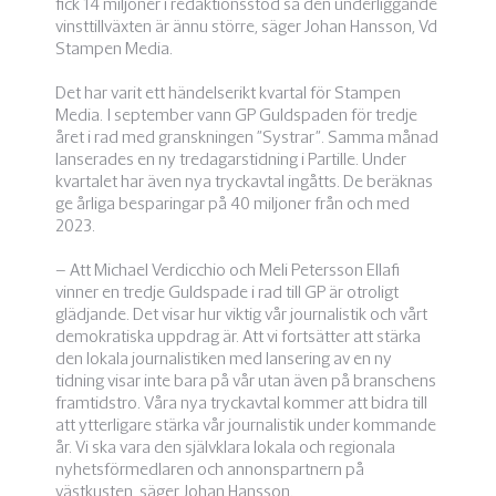
fick 14 miljoner i redaktionsstöd så den underliggande
vinsttillväxten är ännu större, säger Johan Hansson, Vd
Stampen Media.
Det har varit ett händelserikt kvartal för Stampen
Media. I september vann GP Guldspaden för tredje
året i rad med granskningen ”Systrar”. Samma månad
lanserades en ny tredagarstidning i Partille. Under
kvartalet har även nya tryckavtal ingåtts. De beräknas
ge årliga besparingar på 40 miljoner från och med
2023.
– Att Michael Verdicchio och Meli Petersson Ellafi
vinner en tredje Guldspade i rad till GP är otroligt
glädjande. Det visar hur viktig vår journalistik och vårt
demokratiska uppdrag är. Att vi fortsätter att stärka
den lokala journalistiken med lansering av en ny
tidning visar inte bara på vår utan även på branschens
framtidstro. Våra nya tryckavtal kommer att bidra till
att ytterligare stärka vår journalistik under kommande
år. Vi ska vara den självklara lokala och regionala
nyhetsförmedlaren och annonspartnern på
västkusten, säger Johan Hansson.