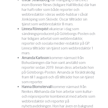
inom Bonnier News (tidigare Hall Media) där han
har haft roller som både reporter och
webbredaktör i deras webb-hubbar i såväl
Jönköping som Skövde. Oscar tillträder sin
tjänst som webbredaktör 8 mars.
Linnea Rönnqvist
vikarierar i dag som
sändningsproducent på Göteborgs-Posten och
har tidigare arbetat som webbredaktör,
reporter och sociala medier-redaktör på GP.
Linnea tillträder sin tjänst som webbredaktör 1
mars.
Amanda Karlsson
kommer närmast från
Bohusläningen där hon varit anställd som
reporter sedan 2019. Innan dess arbetade hon
på Göteborgs-Posten. Amanda är föräldraledig
fram till 1 augusti och då tillträder hon sin tjänst
som reporter.
Hanna Blomstervall
kommer närmast från
Nerikes Allehanda där hon arbetar som kultur-
och nöjesreporter kombinerat med arbete som
webbredaktör och reporter på
nyhetsavdelningen. Hon har även en bakgrund