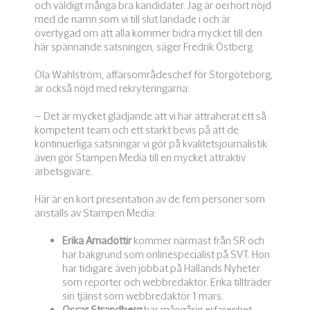
och väldigt många bra kandidater. Jag är oerhört nöjd
med de namn som vi till slut landade i och är
övertygad om att alla kommer bidra mycket till den
här spännande satsningen, säger Fredrik Östberg.
Ola Wahlström, affärsområdeschef för Storgöteborg,
är också nöjd med rekryteringarna:
– Det är mycket glädjande att vi har attraherat ett så
kompetent team och ett starkt bevis på att de
kontinuerliga satsningar vi gör på kvalitetsjournalistik
även gör Stampen Media till en mycket attraktiv
arbetsgivare.
Här är en kort presentation av de fem personer som
anställs av Stampen Media:
Erika Arnadottir
kommer närmast från SR och
har bakgrund som onlinespecialist på SVT. Hon
har tidigare även jobbat på Hallands Nyheter
som reporter och webbredaktör. Erika tillträder
sin tjänst som webbredaktör 1 mars.
Oscar Strandberg
har mångårig erfarenhet