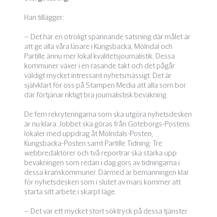
Han tillägger:
– Det här en otroligt spännande satsning där målet är
att ge alla våra läsare i Kungsbacka, Mölndal och
Partille ännu mer lokal kvalitetsjournalistik. Dessa
kommuner växer i en rasande takt och det pågår
väldigt mycket intressant nyhetsmässigt. Det är
självklart för oss på Stampen Media att alla som bor
där förtjänar riktigt bra journalistisk bevakning.
De fem rekryteringarna som ska utgöra nyhetsdesken
är nu klara. Jobbet ska göras från Göteborgs-Postens
lokaler med uppdrag åt Mölndals-Posten,
Kungsbacka-Posten samt Partille Tidning. Tre
webbredaktörer och två reportrar ska stärka upp
bevakningen som redan i dag görs av tidningarna i
dessa kranskommuner. Därmed är bemanningen klar
för nyhetsdesken som i slutet av mars kommer att
starta sitt arbete i skarpt läge.
–
Det var ett mycket stort söktryck på dessa tjänster