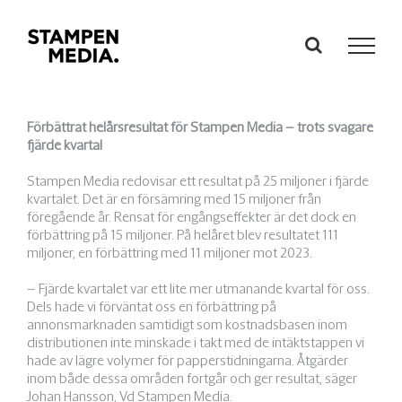
Fortsätt
till
innehållet
Förbättrat helårsresultat för Stampen Media – trots svagare
fjärde kvartal
Stampen Media redovisar ett resultat på 25 miljoner i fjärde
kvartalet. Det är en försämring med 15 miljoner från
föregående år. Rensat för engångseffekter är det dock en
förbättring på 15 miljoner. På helåret blev resultatet 111
miljoner, en förbättring med 11 miljoner mot 2023.
– Fjärde kvartalet var ett lite mer utmanande kvartal för oss.
Dels hade vi förväntat oss en förbättring på
annonsmarknaden samtidigt som kostnadsbasen inom
distributionen inte minskade i takt med de intäktstappen vi
hade av lägre volymer för papperstidningarna. Åtgärder
inom både dessa områden fortgår och ger resultat, säger
Johan Hansson, Vd Stampen Media.