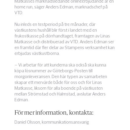
Matkasses marknadsledande onlineerbjudande är en
home run, säger Anders Edman, marknadschef på
VTD.
Nu inleds en testperiod på tre månader, där
västkustens hushåll blir först i landet med en
frukostkasse på dörrhandtaget, framtagen av Linas
Matkasse och distribuerad av VTD. Anders Edman ser
en framtid där fler delar av Stampens verksamhet kan
erbjudas västkustborna.
– Vi arbetar för att kunderna ska också ska kunna
köpa lösnummer av Göteborgs-Posten till
morgonleveransen. Den här typen av samarbeten
skapar ett mervärde både för oss och för Linas
Matkasse, liksom för alla boende på västkusten
mellan Strömstad och Halmstad, avslutar Anders
Edman.
För mer information, kontakta:
Daniel Olsson, kommunikationsansvarig