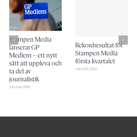
Stampen Media
Rekordresultat för
lanserar GP
Stampen Media
Medlem – ett nytt
första kvartalet
sätt att uppleva och
maj 12th, 2026
ta del av
journalistik
juni 2nd, 2026