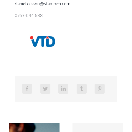
daniel.olsson@stampen.com
0763-094 688