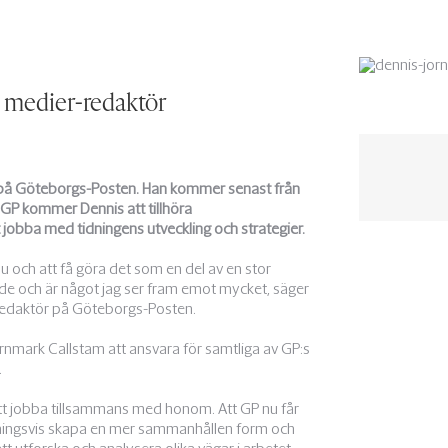
a medier-redaktör
r på Göteborgs-Posten. Han kommer senast från
 GP kommer Dennis att tillhöra
 jobba med tidningens utveckling och strategier.
 och att få göra det som en del av en stor
e och är något jag ser fram emot mycket, säger
-redaktör på Göteborgs-Posten.
rnmark Callstam att ansvara för samtliga av GP:s
.
tt jobba tillsammans med honom. Att GP nu får
ningsvis skapa en mer sammanhållen form och