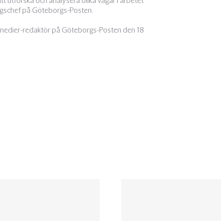
 att utforska och analysera olika vägar i arbetet
lingschef på Göteborgs-Posten.
la medier-redaktör på Göteborgs-Posten den 18