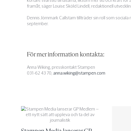
kortare svarstid till läsarna, liksom mer tid och kraft för
framåt, säger Louise Sköld Lindell, redaktionell utveck
Dennis Jörnmark Callstam tillträder sin roll som socia
september.
För mer information kontakta:
Anna Wiking, presskontakt Stampen
031-62 43 70,
anna.wiking@stampen.com
Stampen Media lanserar GP