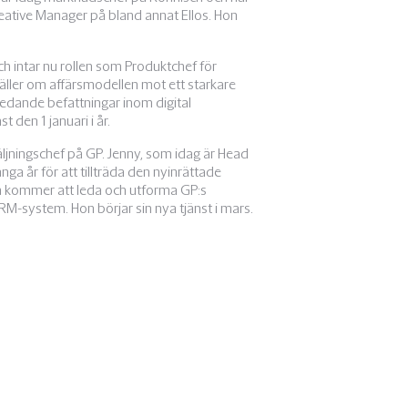
eative Manager på bland annat Ellos. Hon
 intar nu rollen som Produktchef för
äller om affärsmodellen mot ett starkare
 ledande befattningar inom digital
 den 1 januari i år.
säljningschef på GP. Jenny, som idag är Head
a år för att tillträda den nyinrättade
ch kommer att leda och utforma GP:s
RM-system. Hon börjar sin nya tjänst i mars.