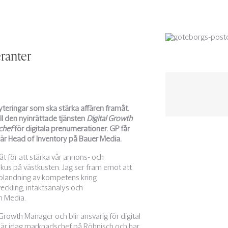
ranter
yteringar som ska stärka affären framåt.
ll den nyinrättade tjänsten
Digital Growth
chef
för digitala prenumerationer. GP får
är Head of Inventory på Bauer Media.
åt för att stärka vår annons- och
kus på västkusten. Jag ser fram emot att
 blandning av kompetens kring
ckling, intäktsanalys och
n Media.
 Growth Manager och blir ansvarig för digital
se är idag marknadschef på Röhnisch och har