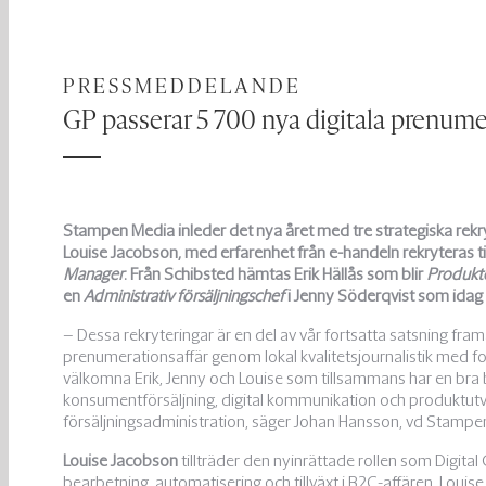
PRESSMEDDELANDE
GP passerar 5 700 nya digitala prenume
Stampen Media inleder det nya året med tre strategiska rekr
Louise Jacobson, med erfarenhet från e-handeln rekryteras ti
Manager
. Från Schibsted hämtas Erik Hällås som blir
Produkt
en
Administrativ försäljningschef
i Jenny Söderqvist som idag 
– Dessa rekryteringar är en del av vår fortsatta satsning fram
prenumerationsaffär genom lokal kvalitetsjournalistik med fo
välkomna Erik, Jenny och Louise som tillsammans har en bra
konsumentförsäljning, digital kommunikation och produktutve
försäljningsadministration, säger Johan Hansson, vd Stampe
Louise Jacobson
tillträder den nyinrättade rollen som Digital
bearbetning, automatisering och tillväxt i B2C-affären. Loui