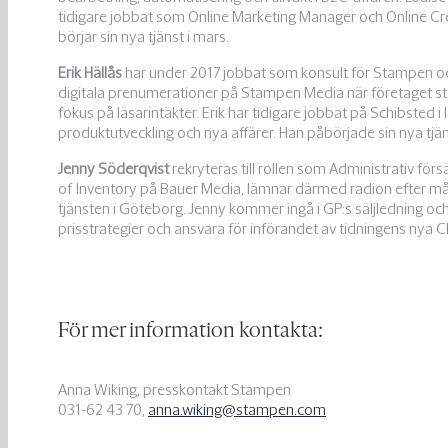
tidigare jobbat som Online Marketing Manager och Online Cr
börjar sin nya tjänst i mars.
Erik Hällås
har under 2017 jobbat som konsult för Stampen och
digitala prenumerationer på Stampen Media när företaget st
fokus på läsarintäkter. Erik har tidigare jobbat på Schibsted i
produktutveckling och nya affärer. Han påbörjade sin nya tjänst
Jenny Söderqvist
rekryteras till rollen som Administrativ för
of Inventory på Bauer Media, lämnar därmed radion efter mång
tjänsten i Göteborg. Jenny kommer ingå i GP:s säljledning o
prisstrategier och ansvara för införandet av tidningens nya C
För mer information kontakta:
Anna Wiking, presskontakt Stampen
031-62 43 70,
anna.wiking@stampen.com