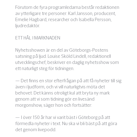
Förutom de fyra programledarna består redaktionen
av ytterligare tre personer: Karl Jansson, producent,
Emelie Hagbard, researcher och Isabella Persson,
ljudredaktör.
ETT HÅL I MARKNADEN
Nyhetsshowen är en del av Göteborgs-Postens
satsning på ljud. Louise Sköld Lindell, redaktionell
utvecklingschef, beskriver en daglig nyhetsshow som
ett naturligt steg för tidningen.
— Det finns en stor efterfrågan på att få nyheter till sig
även i ljudform, och vi vill naturligtvis möta det
behovet. Det känns otroligt kul att bryta ny mark
genom att vi som tidning gör en livesänd
morgonshow, säger hon och fortsätter:
— I över 150 år har vi varit bäst i Göteborg på att
förmedla nyheter i text. Nu ska vi bli bäst på att göra
det genom livepodd.