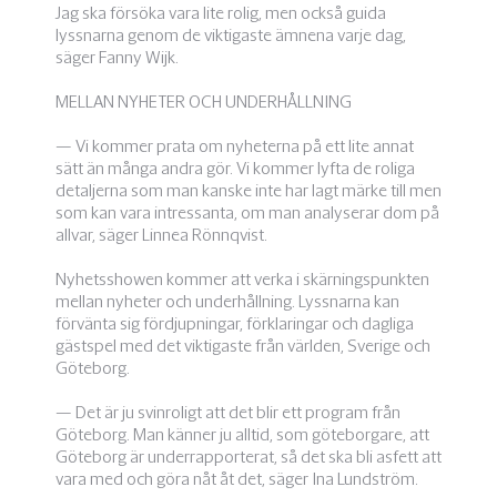
Jag ska försöka vara lite rolig, men också guida
lyssnarna genom de viktigaste ämnena varje dag,
säger Fanny Wijk.
MELLAN NYHETER OCH UNDERHÅLLNING
— Vi kommer prata om nyheterna på ett lite annat
sätt än många andra gör. Vi kommer lyfta de roliga
detaljerna som man kanske inte har lagt märke till men
som kan vara intressanta, om man analyserar dom på
allvar, säger Linnea Rönnqvist.
Nyhetsshowen kommer att verka i skärningspunkten
mellan nyheter och underhållning. Lyssnarna kan
förvänta sig fördjupningar, förklaringar och dagliga
gästspel med det viktigaste från världen, Sverige och
Göteborg.
— Det är ju svinroligt att det blir ett program från
Göteborg. Man känner ju alltid, som göteborgare, att
Göteborg är underrapporterat, så det ska bli asfett att
vara med och göra nåt åt det, säger Ina Lundström.