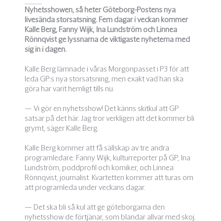
Nyhetsshowen, så heter Göteborg-Postens nya
livesända storsatsning. Fem dagar i veckan kommer
Kalle Berg, Fanny Wijk, Ina Lundström och Linnea
Rönnqvist ge lyssnarna de viktigaste nyheterna med
sig in i dagen.
Kalle Berg lämnade i våras Morgonpasset i P3 för att
leda GP:s nya storsatsning, men exakt vad han ska
göra har varit hemligt tills nu.
— Vi gör en nyhetsshow! Det känns skitkul att GP
satsar på det här. Jag tror verkligen att det kommer bli
grymt, säger Kalle Berg.
Kalle Berg kommer att få sällskap av tre andra
programledare: Fanny Wijk, kulturreporter på GP, Ina
Lundström, poddprofil och komiker, och Linnea
Rönnqvist, journalist. Kvartetten kommer att turas om
att programleda under veckans dagar.
— Det ska bli så kul att ge göteborgarna den
nyhetsshow de förtjänar, som blandar allvar med skoj.