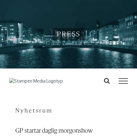
Fortsätt
till
innehållet
PRESS
Nyhetsrum
GP startar daglig morgonshow