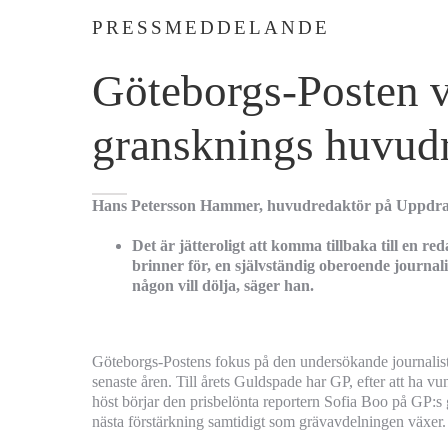
PRESSMEDDELANDE
Göteborgs-Posten 
gransknings huvud
Hans Petersson Hammer, huvudredaktör på Uppdrag 
D
et
är jätteroligt att komma tillbaka till en re
brinner för, en självständig oberoende journal
någon vill dölja, säger han.
Göteborgs-Postens fokus på den undersökande journalistik
senaste åren. Till årets Guldspade har GP, efter att ha vu
höst börjar den prisbelönta reportern Sofia Boo på GP:s
nästa förstärkning samtidigt som grävavdelningen växer.