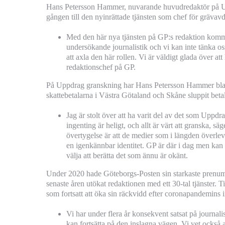
Hans Petersson Hammer, nuvarande huvudredaktör på Upp
gången till den nyinrättade tjänsten som chef för grävav
Med den här nya tjänsten på GP:s redaktion komme
undersökande journalistik och vi kan inte tänka 
att axla den här rollen. Vi är väldigt glada över at
redaktionschef på GP.
På Uppdrag granskning har Hans Petersson Hammer bland 
skattebetalarna i Västra Götaland och Skåne sluppit beta
Jag är stolt över att ha varit del av det som Uppd
ingenting är heligt, och allt är värt att granska, 
övertygelse är att de medier som i längden överle
en igenkännbar identitet. GP är där i dag men kan b
välja att berätta det som ännu är okänt.
Under 2020 hade Göteborgs-Posten sin starkaste prenume
senaste åren utökat redaktionen med ett 30-tal tjänster. 
som fortsatt att öka sin räckvidd efter coronapandemins 
Vi har under flera år konsekvent satsat på journali
kan fortsätta på den inslagna vägen. Vi vet också 