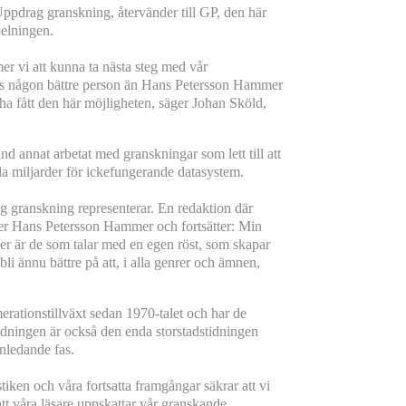
drag granskning, återvänder till GP, den här
delningen.
r vi att kunna ta nästa steg med vår
oss någon bättre person än Hans Petersson Hammer
t ha fått den här möjligheten, säger Johan Sköld,
annat arbetat med granskningar som lett till att
la miljarder för ickefungerande datasystem.
rag granskning representerar. En redaktion där
säger Hans Petersson Hammer och fortsätter: Min
ver är de som talar med en egen röst, som skapar
li ännu bättre på att, i alla genrer och ämnen,
rationstillväxt sedan 1970-talet och har de
Tidningen är också den enda storstadstidningen
inledande fas.
stiken och våra fortsatta framgångar säkrar att vi
att våra läsare uppskattar vår granskande