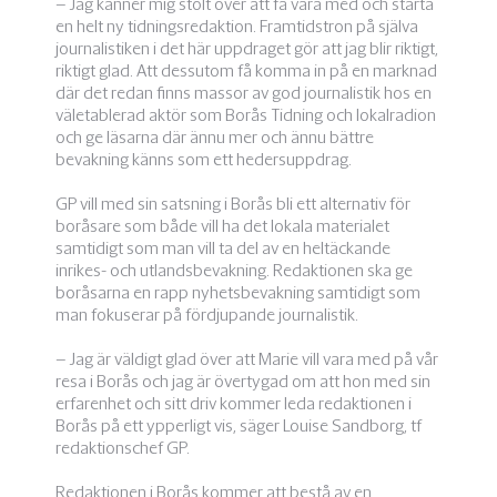
– Jag känner mig stolt över att få vara med och starta
en helt ny tidningsredaktion. Framtidstron på själva
journalistiken i det här uppdraget gör att jag blir riktigt,
riktigt glad. Att dessutom få komma in på en marknad
där det redan finns massor av god journalistik hos en
väletablerad aktör som Borås Tidning och lokalradion
och ge läsarna där ännu mer och ännu bättre
bevakning känns som ett hedersuppdrag.
GP vill med sin satsning i Borås bli ett alternativ för
boråsare som både vill ha det lokala materialet
samtidigt som man vill ta del av en heltäckande
inrikes- och utlandsbevakning. Redaktionen ska ge
boråsarna en rapp nyhetsbevakning samtidigt som
man fokuserar på fördjupande journalistik.
– Jag är väldigt glad över att Marie vill vara med på vår
resa i Borås och jag är övertygad om att hon med sin
erfarenhet och sitt driv kommer leda redaktionen i
Borås på ett ypperligt vis, säger Louise Sandborg, tf
redaktionschef GP.
Redaktionen i Borås kommer att bestå av en