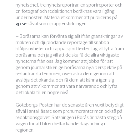
nyhetschef, tre nyhetsreportrar, en sportreporter och
en fotograf och redaktionen beräknas vara i gång
under hösten. Materialet kommer att publiceras på
gp.se
såväl som i papperstidningen.
– Boråsarna kan förvänta sig allt ifrån granskningar av
makten och djuplodande reportage till snabba
blåljusnyheter och rappa sporttexter. Jag vill lyfta fram
boråsarna och jag vill att de ska få de allra viktigaste
nyheterna från oss. Jag kommer att jobba för att
genom journalistiken ge boråsarna nya perspektiv på
redan kända fenomen, överraska dem genom att
avslöja det okända, och få dem att känna igen sig
genom att vi kommer att vara närvarande och lyfta
det lokala till en högre nivå.
Göteborgs-Posten har de senaste åren vuxit betydligt,
såväl i antal läsare som prenumeranter men också på
redaktionsgolvet. Satsningen i Borås är nästa steg på
vägen för att bli en heltäckande dagstidning i
regionen.