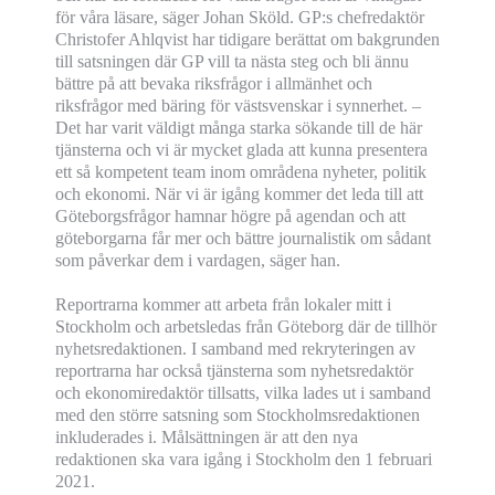
för våra läsare, säger Johan Sköld. GP:s chefredaktör
Christofer Ahlqvist har tidigare berättat om bakgrunden
till satsningen där GP vill ta nästa steg och bli ännu
bättre på att bevaka riksfrågor i allmänhet och
riksfrågor med bäring för västsvenskar i synnerhet. –
Det har varit väldigt många starka sökande till de här
tjänsterna och vi är mycket glada att kunna presentera
ett så kompetent team inom områdena nyheter, politik
och ekonomi. När vi är igång kommer det leda till att
Göteborgsfrågor hamnar högre på agendan och att
göteborgarna får mer och bättre journalistik om sådant
som påverkar dem i vardagen, säger han.
Reportrarna kommer att arbeta från lokaler mitt i
Stockholm och arbetsledas från Göteborg där de tillhör
nyhetsredaktionen. I samband med rekryteringen av
reportrarna har också tjänsterna som nyhetsredaktör
och ekonomiredaktör tillsatts, vilka lades ut i samband
med den större satsning som Stockholmsredaktionen
inkluderades i. Målsättningen är att den nya
redaktionen ska vara igång i Stockholm den 1 februari
2021.