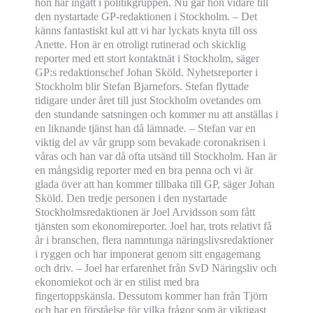
hon har ingått i politikgruppen. Nu går hon vidare till
den nystartade GP-redaktionen i Stockholm. – Det
känns fantastiskt kul att vi har lyckats knyta till oss
Anette. Hon är en otroligt rutinerad och skicklig
reporter med ett stort kontaktnät i Stockholm, säger
GP:s redaktionschef Johan Sköld. Nyhetsreporter i
Stockholm blir Stefan Bjarnefors. Stefan flyttade
tidigare under året till just Stockholm ovetandes om
den stundande satsningen och kommer nu att anställas i
en liknande tjänst han då lämnade
.
– Stefan var en
viktig del av vår grupp som bevakade coronakrisen i
våras och han var då ofta utsänd till Stockholm. Han är
en mångsidig reporter med en bra penna och vi är
glada över att han kommer tillbaka till GP, säger Johan
Sköld. Den tredje personen i den nystartade
Stockholmsredaktionen är Joel Arvidsson som fått
tjänsten som ekonomireporter. Joel har, trots relativt få
år i branschen, flera namntunga näringslivsredaktioner
i ryggen och har imponerat genom sitt engagemang
och driv. – Joel har erfarenhet från SvD Näringsliv och
ekonomiekot och är en stilist med bra
fingertoppskänsla. Dessutom kommer han från Tjörn
och har en förståelse för vilka frågor som är viktigast