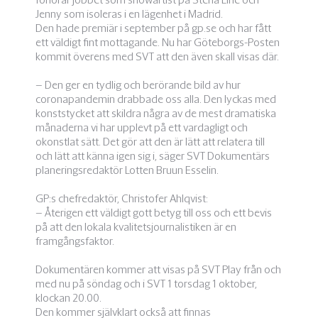
Jenny som isoleras i en lägenhet i Madrid.
Den hade premiär i september på gp.se och har fått
ett väldigt fint mottagande. Nu har Göteborgs-Posten
kommit överens med SVT att den även skall visas där.
– Den ger en tydlig och berörande bild av hur
coronapandemin drabbade oss alla. Den lyckas med
konststycket att skildra några av de mest dramatiska
månaderna vi har upplevt på ett vardagligt och
okonstlat sätt. Det gör att den är lätt att relatera till
och lätt att känna igen sig i, säger SVT Dokumentärs
planeringsredaktör Lotten Bruun Esselin.
GP:s chefredaktör, Christofer Ahlqvist:
– Återigen ett väldigt gott betyg till oss och ett bevis
på att den lokala kvalitetsjournalistiken är en
framgångsfaktor.
Dokumentären kommer att visas på SVT Play från och
med nu på söndag och i SVT 1 torsdag 1 oktober,
klockan 20.00.
Den kommer självklart också att finnas