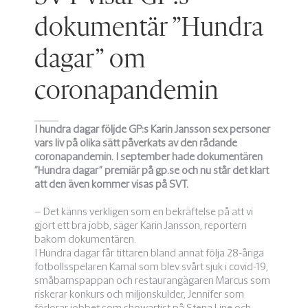
dokumentär ”Hundra
dagar” om
coronapandemin
I hundra dagar följde GP:s Karin Jansson sex personer
vars liv på olika sätt påverkats av den rådande
coronapandemin. I september hade dokumentären
”Hundra dagar” premiär på gp.se och nu står det klart
att den även kommer visas på SVT.
– Det känns verkligen som en bekräftelse på att vi
gjort ett bra jobb, säger Karin Jansson, reportern
bakom dokumentären.
I Hundra dagar får tittaren bland annat följa 28-åriga
fotbollsspelaren Kamal som blev svårt sjuk i covid-19,
småbarnspappan och restaurangägaren Marcus som
riskerar konkurs och miljonskulder, Jennifer som
förlorar jobbet som showartist på Stena Line och