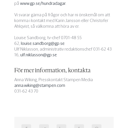
på
www.gp.se/hundradagar
.
Vi svarar gärna på frågor och har ni önskemål om att
komma i kontakt med Karin Jansson eller Christofer
Ahlqvist, så välkomna att höra av er.
Louise Sandborg, tv-chef 0701-48 55
62,
louise.sandborg@gp.se
Ulf Niklasson, administrativ redaktionschef 031-62 43
16,
ulf.niklasson@gp.se
För mer information, kontakta
Anna Wiking, Presskontakt Stampen Media
anna.wiking@stampen.com
031-62 43 70