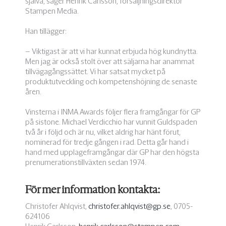
själva, säger Henrik Carlsson, försäljningsdirektör
Stampen Media.
Han tillägger:
– Viktigast är att vi har kunnat erbjuda hög kundnytta.
Men jag är också stolt över att säljarna har anammat
tillvägagångssättet. Vi har satsat mycket på
produktutveckling och kompetenshöjning de senaste
åren.
Vinsterna i INMA Awards följer flera framgångar för GP
på sistone. Michael Verdicchio har vunnit Guldspaden
två år i följd och är nu, vilket aldrig har hänt förut,
nominerad för tredje gången i rad. Detta går hand i
hand med upplageframgångar där GP har den högsta
prenumerationstillväxten sedan 1974.
För mer information kontakta:
Christofer Ahlqvist,
christofer.ahlqvist@gp.se
, 0705-
624106