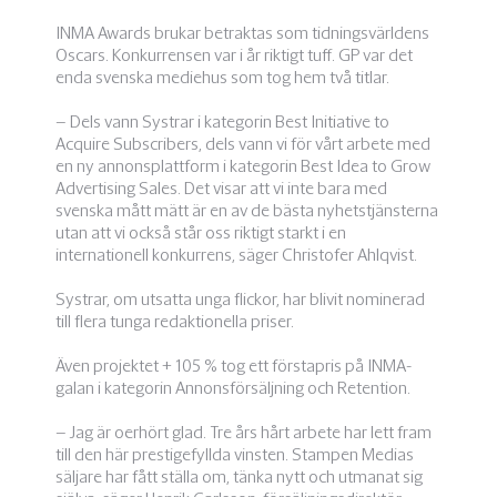
INMA Awards brukar betraktas som tidningsvärldens
Oscars. Konkurrensen var i år riktigt tuff. GP var det
enda svenska mediehus som tog hem två titlar.
– Dels vann Systrar i kategorin Best Initiative to
Acquire Subscribers, dels vann vi för vårt arbete med
en ny annonsplattform i kategorin Best Idea to Grow
Advertising Sales. Det visar att vi inte bara med
svenska mått mätt är en av de bästa nyhetstjänsterna
utan att vi också står oss riktigt starkt i en
internationell konkurrens, säger Christofer Ahlqvist.
Systrar, om utsatta unga flickor, har blivit nominerad
till flera tunga redaktionella priser.
Även projektet + 105 % tog ett förstapris på INMA-
galan i kategorin Annonsförsäljning och Retention.
– Jag är oerhört glad. Tre års hårt arbete har lett fram
till den här prestigefyllda vinsten. Stampen Medias
säljare har fått ställa om, tänka nytt och utmanat sig