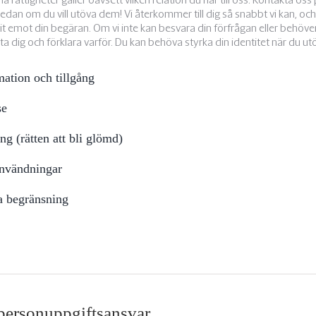
dan om du vill utöva dem! Vi återkommer till dig så snabbt vi kan, oc
git emot din begäran. Om vi inte kan besvara din förfrågan eller behöve
a dig och förklara varför. Du kan behöva styrka din identitet när du utö
rmation och tillgång
se
ing (rätten att bli glömd)
 invändningar
ra begränsning
personuppgiftsansvar