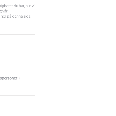
igheter du har, hur vi
g vår
 ner på denna sida.
nspersoner
”).