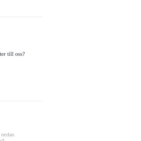
r till oss?
r nedan.
 på