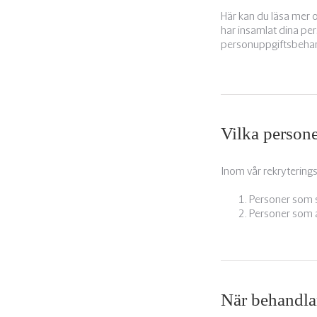
Här kan du läsa mer om
har insamlat dina pe
personuppgiftsbehand
Vilka person
Inom vår rekrytering
Personer som s
Personer som a
När behandlar