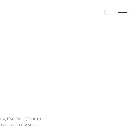
 (”vi”, ”oss”, ”våra”)
os oss och dig som