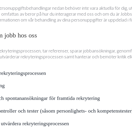
rsonuppgiftsbehandlingar nedan behöver inte vara aktuella för dig, ut
omfattas av beror på hur du interagerar med oss och om du är Jobbs
rmationen om vår behandling av dina personuppgifter är uppdelad i fö
 jobb hos oss
rekryteringsprocessen, tar referenser, sparar jobbansökningar, genomf
h utvärderar rekryteringsprocessen samt hanterar och bemöter kritik eller
rekryteringsprocessen
ing
ch spontanansökningar för framtida rekrytering
troller och tester (såsom personlighets- och kompetenstester
 utvärdera rekryteringsprocessen