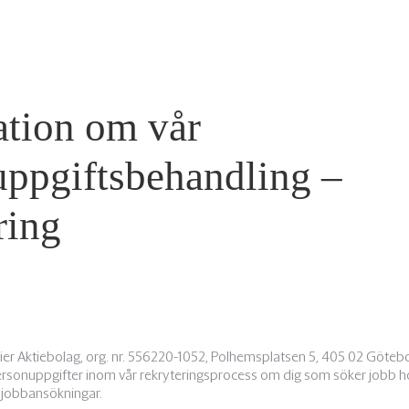
ation om vår
uppgiftsbehandling –
ring
er Aktiebolag,
org. nr. 556220-1052, Polhemsplatsen 5, 405 02 Göteborg,
rsonuppgifter inom vår rekryteringsprocess om dig som söker jobb h
 jobbansökningar.