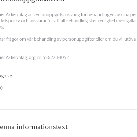
r Aktiebolag är personuppgiftsansvarig för behandlingen av dina p
itetspolicy och ansvarar för att all behandling sker i enlighet med gäll
ng.
ar frågor om vår behandling av personuppgifter eller om du vill utöva
r Aktiebolag, org. nr. 556220-1052
@gp.se
00
denna informationstext