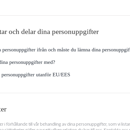
ar och delar dina personuppgifter
a personuppgifter ifrån och måste du lämna dina personuppgifte
dina personuppgifter med?
 personuppgifter utanför EU/EES
ter
er i förhållande till vår behandling av dina personuppgifter, som vi lista
rättigheter gäller oavsett vilken relation du har till oss. Kontakta oss