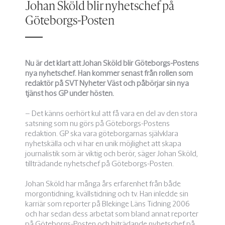
Johan Sköld blir nyhetschef på
Göteborgs-Posten
Nu är det klart att Johan Sköld blir Göteborgs-Postens
nya nyhetschef. Han kommer senast från rollen som
redaktör på SVT Nyheter Väst och påbörjar sin nya
tjänst hos GP under hösten.
–
Det känns oerhört kul att få vara en del av den stora
satsning som nu görs på Göteborgs-Postens
redaktion. GP ska vara göteborgarnas självklara
nyhetskälla och vi har en unik möjlighet att skapa
journalistik som är viktig och berör, säger Johan Sköld,
tillträdande nyhetschef på Göteborgs-Posten.
Johan Sköld har många års erfarenhet från både
morgontidning, kvällstidning och tv. Han inledde sin
karriär som reporter på Blekinge Läns Tidning 2006
och har sedan dess arbetat som bland annat reporter
på Göteborgs-Posten och biträdande nyhetschef på