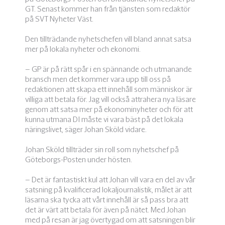
GT. Senast kommer han från tjänsten som redaktör
på SVT Nyheter Väst.
Den tillträdande nyhetschefen vill bland annat satsa
mer på lokala nyheter och ekonomi.
– GP är på rätt spår i en spännande och utmanande
bransch men det kommer vara upp till oss på
redaktionen att skapa ett innehåll som människor är
villiga att betala för. Jag vill också attrahera nya läsare
genom att satsa mer på ekonominyheter och för att
kunna utmana DI måste vi vara bäst på det lokala
näringslivet, säger Johan Sköld vidare.
Johan Sköld tillträder sin roll som nyhetschef på
Göteborgs-Posten under hösten.
– Det är fantastiskt kul att Johan vill vara en del av vår
satsning på kvalificerad lokaljournalistik, målet är att
läsarna ska tycka att vårt innehåll är så pass bra att
det är värt att betala för även på nätet. Med Johan
med på resan är jag övertygad om att satsningen blir