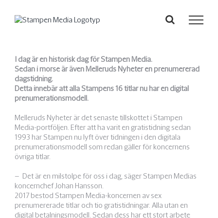
Fortsätt
till
innehållet
I dag är en historisk dag för Stampen Media.
Sedan i morse är även Melleruds Nyheter en prenumererad
dagstidning.
Detta innebär att alla Stampens 16 titlar nu har en digital
prenumerationsmodell.
Melleruds Nyheter är det senaste tillskottet i Stampen
Media-portföljen. Efter att ha varit en gratistidning sedan
1993 har Stampen nu lyft över tidningen i den digitala
prenumerationsmodell som redan gäller för koncernens
övriga titlar.
– Det är en milstolpe för oss i dag, säger Stampen Medias
koncernchef Johan Hansson.
2017 bestod Stampen Media-koncernen av sex
prenumererade titlar och tio gratistidningar. Alla utan en
digital betalningsmodell. Sedan dess har ett stort arbete