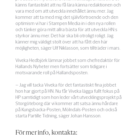
känns fantastiskt att nu få lära känna redaktionen och
vara med om att utveckla innehållet ännu mer. Jag
kommer att ta med mig det självförtroende och den
optimism vi har i Stampen Media in i den nya rollen
och tänker göra mitt allra bästa för att utveckla HN:s
styrkor ännu mer. Det här ska bli otroligt roligt. Jag
känner mig väldigt stolt över att ha fått den här
möjligheten, säger Ulf Niklasson, som tillträder i mars.
Viveka Hedbjörk lämnar jobbet som chefredaktör för
Hallands Nyheter men fortsätter som tidigare i
motsvarande roll på Hallandsposten.
– Jag vill tacka Viveka för det fantastiskt fina jobbet
hon har gjort på HN. Nu får Viveka lägga fullt fokus på
HP samtidigt som hon leder vårt utvecklingsprojekt på
Storgöteborg där vi kommer att satsa ännu hårdare
på Kungsbacka-Posten, Mölndals-Posten och också
starta Partille Tidning, säger Johan Hansson.
För mer info, kontakta: