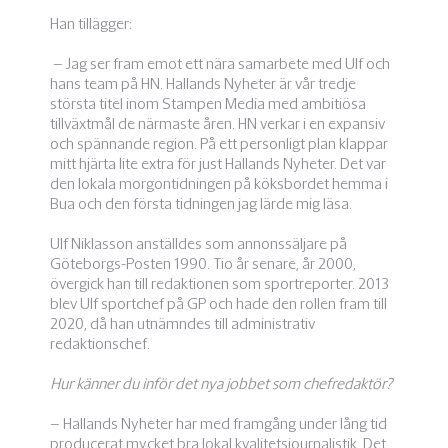
Han tillägger:
– Jag ser fram emot ett nära samarbete med Ulf och
hans team på HN. Hallands Nyheter är vår tredje
största titel inom Stampen Media med ambitiösa
tillväxtmål de närmaste åren. HN verkar i en expansiv
och spännande region. På ett personligt plan klappar
mitt hjärta lite extra för just Hallands Nyheter. Det var
den lokala morgontidningen på köksbordet hemma i
Bua och den första tidningen jag lärde mig läsa.
Ulf Niklasson anställdes som annonssäljare på
Göteborgs-Posten 1990. Tio år senare, år 2000,
övergick han till redaktionen som sportreporter. 2013
blev Ulf sportchef på GP och hade den rollen fram till
2020, då han utnämndes till administrativ
redaktionschef.
Hur känner du inför det nya jobbet som chefredaktör?
–
Hallands Nyheter har med framgång under lång tid
producerat mycket bra lokal kvalitetsjournalistik. Det