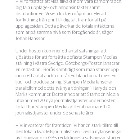
– Vi fortsätter att visa tillväxt inom våra kärnområden:
digitala upplage- och annonsintäkter samt
distributionen. Vi ser dock en något accelerad
förflyttning från print till digitalt framför allt på
upplagesidan. Detta påverkar de totala intäkterna
som är på samma nivå som föregående år, säger
Johan Hansson.
Under hösten kommer ett antal satsningar att
sjösättas för att fortsätta befästa Stampen Medias
ställning i västra Sverige. Göteborgs-Posten lanserar
en redaktion i Borås samtidigt som man stärker upp
inom ett antal andra områden bland annat med en
ljud- och poddsatsning. Stampen Media lanserar
parallellt med detta två nya tidningar i Härryda och
Marks kommuner. Detta innebär att Stampen Media
utökar med 20 nya journalisttjänster under hösten.
Totalt har Stampen Media adderat närmare 120
journalisttjänster under de senaste åren.
– Vi investerar för framtiden. Vi har en stark tilltro till
den lokala kvalitetsjournalistiken. Dessa nylanseringar
av tidningar och GP:s redaktionella satsningar stärker