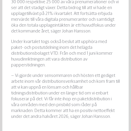
30 000 respektive 25 000 av våra prenumerationer och vi
ser att det stadigt växer. Detta bidrog till att vi hade en
upplagetillväxt på 21% i kvartalet. Att fortsätta erbjuda
mervärde till våra digitala prenumeranter och samtidigt
öka den totala upplageintäkten är ett huvudfokus under
det kommande året, säger Johan Hansson.
Under kvartalet togs också beslut att upphöra med
paket- och postutdelning inom det helägda
distributionsbolaget VTD. Från och med 1 juni kommer
huvudinriktningen att vara distribution av
papperstidningen.
– Vi gjorde under sensommaren och hösten ett gediget
arbete inom vår distributionsverksamhet och kom fram till
att vi kan uppnå en lönsam och hållbar
tidningsdistribution under en längre tid om vi enbart
fokuserar på det. Vi får inte ihop en paketdistribution i
våra områden med den prisbild som råder på
marknaden. Detta kommer att ha en positiv nettoeffekt
under det andra halvåret 2026, säger Johan Hansson.