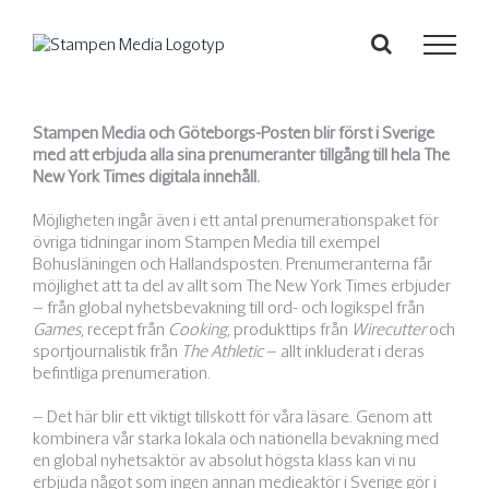
Fortsätt
till
innehållet
Stampen Media och Göteborgs-Posten blir först i Sverige
med att erbjuda alla sina prenumeranter tillgång till hela The
New York Times digitala innehåll.
Möjligheten ingår även i ett antal prenumerationspaket för
övriga tidningar inom Stampen Media till exempel
Bohusläningen och Hallandsposten. Prenumeranterna får
möjlighet att ta del av allt som The New York Times erbjuder
– från global nyhetsbevakning till ord- och logikspel från
Games
, recept från
Cooking
, produkttips från
Wirecutter
och
sportjournalistik från
The Athletic
– allt inkluderat i deras
befintliga prenumeration.
– Det här blir ett viktigt tillskott för våra läsare. Genom att
kombinera vår starka lokala och nationella bevakning med
en global nyhetsaktör av absolut högsta klass kan vi nu
erbjuda något som ingen annan medieaktör i Sverige gör i