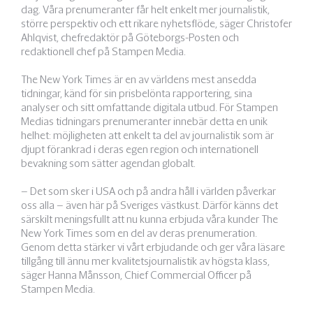
dag. Våra prenumeranter får helt enkelt mer journalistik,
större perspektiv och ett rikare nyhetsflöde, säger Christofer
Ahlqvist, chefredaktör på Göteborgs-Posten och
redaktionell chef på Stampen Media.
The New York Times är en av världens mest ansedda
tidningar, känd för sin prisbelönta rapportering, sina
analyser och sitt omfattande digitala utbud. För Stampen
Medias tidningars prenumeranter innebär detta en unik
helhet: möjligheten att enkelt ta del av journalistik som är
djupt förankrad i deras egen region och internationell
bevakning som sätter agendan globalt.
– Det som sker i USA och på andra håll i världen påverkar
oss alla – även här på Sveriges västkust. Därför känns det
särskilt meningsfullt att nu kunna erbjuda våra kunder The
New York Times som en del av deras prenumeration.
Genom detta stärker vi vårt erbjudande och ger våra läsare
tillgång till ännu mer kvalitetsjournalistik av högsta klass,
säger Hanna Månsson, Chief Commercial Officer på
Stampen Media.