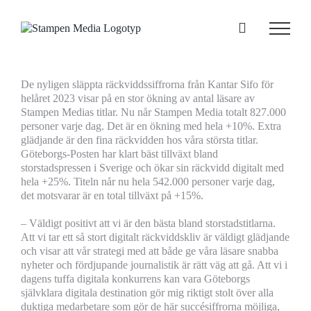
Fortsätt
till
innehållet
De nyligen släppta räckviddssiffrorna från Kantar Sifo för
helåret 2023 visar på en stor ökning av antal läsare av
Stampen Medias titlar. Nu når Stampen Media totalt 827.000
personer varje dag. Det är en ökning med hela +10%. Extra
glädjande är den fina räckvidden hos våra största titlar.
Göteborgs-Posten har klart bäst tillväxt bland
storstadspressen i Sverige och ökar sin räckvidd digitalt med
hela +25%. Titeln når nu hela 542.000 personer varje dag,
det motsvarar är en total tillväxt på +15%.
– Väldigt positivt att vi är den bästa bland storstadstitlarna.
Att vi tar ett så stort digitalt räckviddskliv är väldigt glädjande
och visar att vår strategi med att både ge våra läsare snabba
nyheter och fördjupande journalistik är rätt väg att gå. Att vi i
dagens tuffa digitala konkurrens kan vara Göteborgs
självklara digitala destination gör mig riktigt stolt över alla
duktiga medarbetare som gör de här succésiffrorna möjliga,