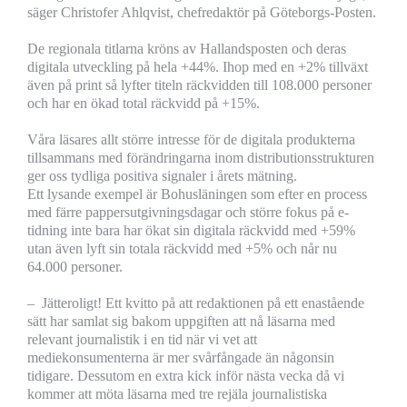
säger Christofer Ahlqvist, chefredaktör på Göteborgs-Posten.
De regionala titlarna kröns av Hallandsposten och deras
digitala utveckling på hela +44%. Ihop med en +2% tillväxt
även på print så lyfter titeln räckvidden till 108.000 personer
och har en ökad total räckvidd på +15%.
Våra läsares allt större intresse för de digitala produkterna
tillsammans med förändringarna inom distributionsstrukturen
ger oss tydliga positiva signaler i årets mätning.
Ett lysande exempel är Bohusläningen som efter en process
med färre pappersutgivningsdagar och större fokus på e-
tidning inte bara har ökat sin digitala räckvidd med +59%
utan även lyft sin totala räckvidd med +5% och når nu
64.000 personer.
– Jätteroligt! Ett kvitto på att redaktionen på ett enastående
sätt har samlat sig bakom uppgiften att nå läsarna med
relevant journalistik i en tid när vi vet att
mediekonsumenterna är mer svårfångade än någonsin
tidigare. Dessutom en extra kick inför nästa vecka då vi
kommer att möta läsarna med tre rejäla journalistiska