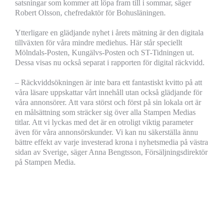
satsningar som kommer att löpa fram till i sommar, säger
Robert Olsson, chefredaktör för Bohusläningen.
Ytterligare en glädjande nyhet i årets mätning är den digitala
tillväxten för våra mindre mediehus. Här står speciellt
Mölndals-Posten, Kungälvs-Posten och ST-Tidningen ut.
Dessa visas nu också separat i rapporten för digital räckvidd.
– Räckviddsökningen är inte bara ett fantastiskt kvitto på att
våra läsare uppskattar vårt innehåll utan också glädjande för
våra annonsörer. Att vara störst och först på sin lokala ort är
en målsättning som sträcker sig över alla Stampen Medias
titlar. Att vi lyckas med det är en otroligt viktig parameter
även för våra annonsörskunder. Vi kan nu säkerställa ännu
bättre effekt av varje investerad krona i nyhetsmedia på västra
sidan av Sverige, säger Anna Bengtsson, Försäljningsdirektör
på Stampen Media.