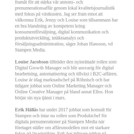
framåt för att stärka vår annons- och
prenumerationsaffär genom lokal kvalitetsjournalistik
med fokus på västkusten. Jag ser fram emot att
välkomna Erik, Jenny och Louise som tillsammans har
en bra blandning av kompetens kring
konsumentförsäljning, digital kommunikation och
produktutveckling, intäktsanalys och
försäljningsadministration, säger Johan Hansson, vd
Stampen Media.
Louise Jacobson
tillträder den nyinrättade rollen som
Digital Growth Manager och blir ansvarig för digital
bearbetning, automatisering och tillväxt i B2C-affären.
Louise är idag marknadschef på Röhnisch och har
tidigare jobbat som Online Marketing Manager och
Online Creative Manager på bland annat Ellos. Hon
börjar sin nya tjänst i mars.
Erik Hällås
har under 2017 jobbat som konsult för
Stampen och intar nu rollen som Produktchef för
digitala prenumerationer på Stampen Media när
företaget ställer om affärsmodellen mot ett starkare
fokus på läsarintäkter. Erik har tidigare jobbat på