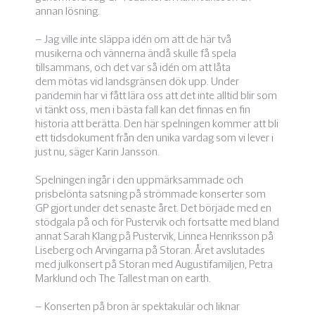
annan lösning.
– Jag ville inte släppa idén om att de här två
musikerna och vännerna ändå skulle få spela
tillsammans, och det var så idén om att låta
dem mötas vid landsgränsen dök upp. Under
pandemin har vi fått lära oss att det inte alltid blir som
vi tänkt oss, men i bästa fall kan det finnas en fin
historia att berätta. Den här spelningen kommer att bli
ett tidsdokument från den unika vardag som vi lever i
just nu, säger Karin Jansson.
Spelningen ingår i den uppmärksammade och
prisbelönta satsning på strömmade konserter som
GP gjort under det senaste året. Det började med en
stödgala på och för Pustervik och fortsatte med bland
annat Sarah Klang på Pustervik, Linnea Henriksson på
Liseberg och Arvingarna på Storan. Året avslutades
med julkonsert på Storan med Augustifamiljen, Petra
Marklund och The Tallest man on earth.
– Konserten på bron är spektakulär och liknar