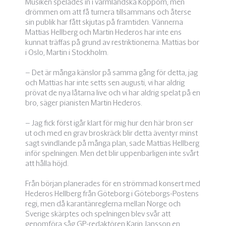
Musiken spelades in i värmländska Koppom, men
drömmen om att få turnera tillsammans och återse
sin publik har fått skjutas på framtiden. Vännerna
Mattias Hellberg och Martin Hederos har inte ens
kunnat träffas på grund av restriktionerna. Mattias bor
i Oslo, Martin i Stockholm.
– Det är många känslor på samma gång för detta, jag
och Mattias har inte setts sen augusti, vi har aldrig
prövat de nya låtarna live och vi har aldrig spelat på en
bro, säger pianisten Martin Hederos.
– Jag fick först igår klart för mig hur den här bron ser
ut och med en grav broskräck blir detta äventyr minst
sagt svindlande på många plan, sade Mattias Hellberg
inför spelningen. Men det blir uppenbarligen inte svårt
att hålla höjd.
Från början planerades för en strömmad konsert med
Hederos Hellberg från Göteborg i Göteborgs-Postens
regi, men då karantänreglerna mellan Norge och
Sverige skärptes och spelningen blev svår att
genomföra såg GP-redaktören Karin Jansson en