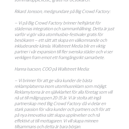
Rikard Jonsson, medgrundare på Big Crowd Factory:
– Vi på Big Crowd Factory brinner helhjärtat för
städernas integration och sammanhållning. Detta är just
varför vi gör våra utomhusbio-festivaler gratis för
besökaren – ett sätt att skapa en välkomnande och
inkluderande känsla. Wallstreet Media blir en viktig
partner i vår expansion till fler svenska städer och vi ser
verkligen fram emot ett framgångsrikt samarbete.
Hanna Isacson, COO på Wallstreet Media:
– Vi brinner för att ge våra kunder de bästa
reklamplatserna inom utomhusreklam som möjligt.
Reklamytorna är en självklarhet för alla företag som vill
nå ut till målgruppen 20-35 år. Vi är stolta att ingå
partnerskap med Big Crowd Factory då vi delar en
stark passion för våra kunder och partners och för att
på nya innovativa sätt skapa upplevelser och nå
effektivt ut till mottagaren. Vi vill skapa minnen
tillsammans och detta är bara början.