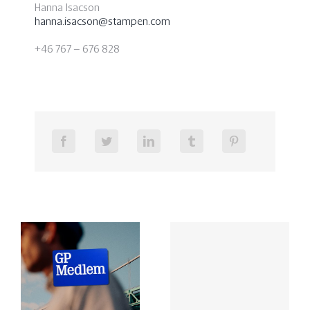
Hanna Isacson
hanna.isacson@stampen.com
+46 767 – 676 828